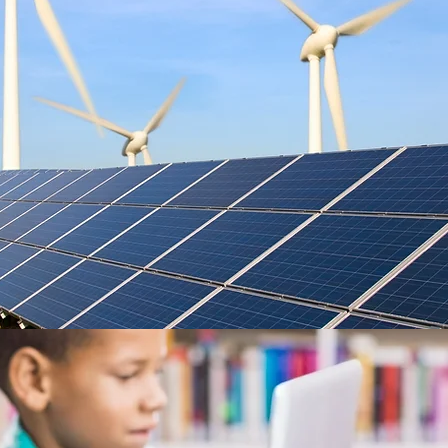
Re
ICT