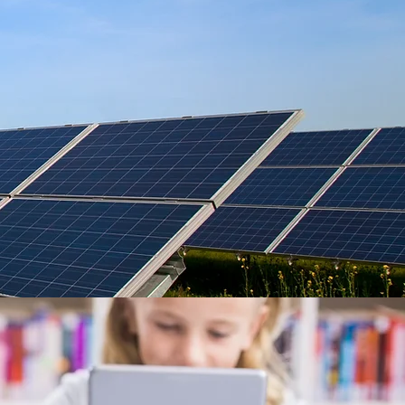
newable
Energy