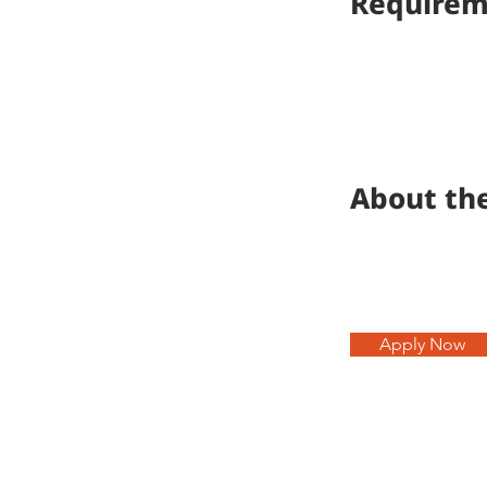
Requirem
About th
Apply Now
CNPLUS Headquarters