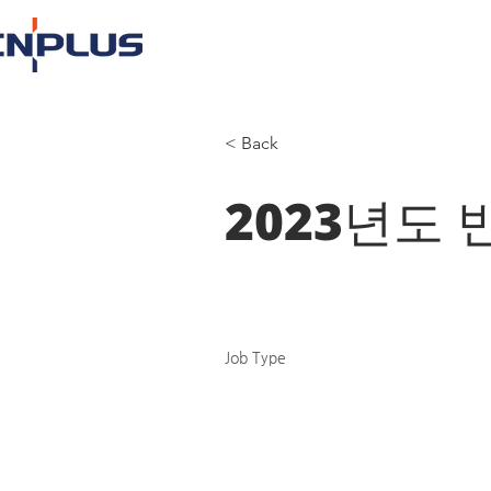
< Back
2023년도
Job Type